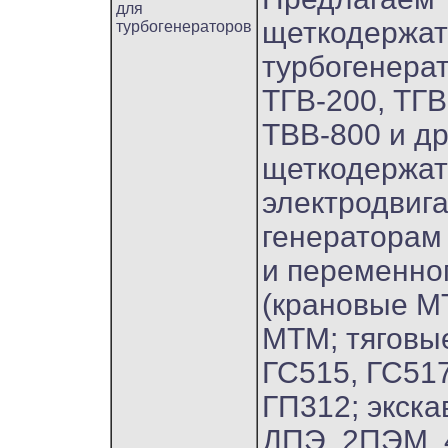
для
щеткодержат
турбогенераторов
турбогенера
ТГВ-200, ТГВ
ТВВ-800 и др.
щеткодержат
электродвиг
генераторам
и переменног
(крановые М
MTM; тяговы
ГС515, ГС517
ГП312; экска
ДПЭ, 2ПЭМ, 