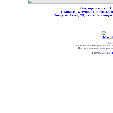
Очередной номер
|
А
Подписка
|
О журнале
|
Нормы. Ст
Тендеры
|
Книги, CD, сайты
|
Исследов
© ЗАО 
Использование материалов сайта 
При цитировании материалов ги
Segmenta Media
со