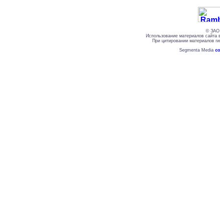
© ЗАО 
Использование материалов сайта 
При цитировании материалов ги
Segmenta Media
со