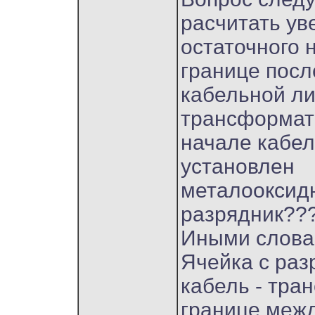
расчитать ув
остаточного 
границе посл
кабельной ли
трансформато
начале кабе
установлен
металооксид
разрядник??
Иными слова
Ячейка с раз
кабель - тра
границе межд