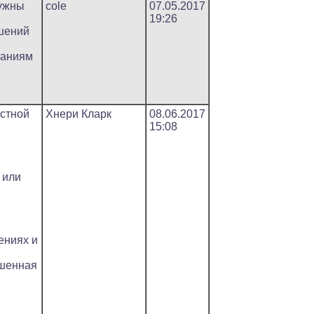
нужны
cole
07.05.2017
19:26
шений
паниям
стной
Хнери Кларк
08.06.2017
15:08
 или
ениях и
ошенная