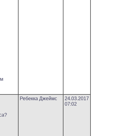
ем
Ребекка Джеймс
24.03.2017
07:02
са?