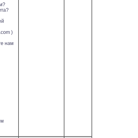
ом?
ета?
ей
.com )
те нам
ем