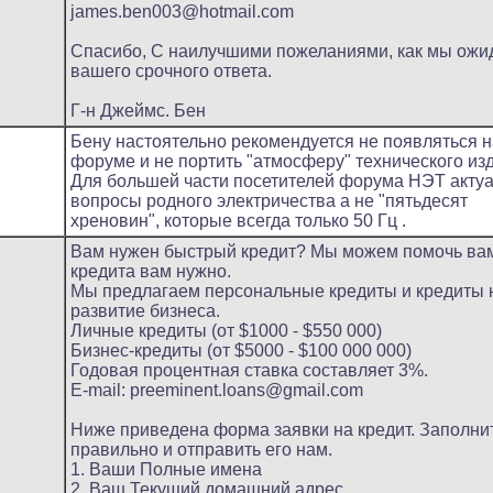
james.ben003@hotmail.com
Спасибо, С наилучшими пожеланиями, как мы ожи
вашего срочного ответа.
Г-н Джеймс. Бен
Бену настоятельно рекомендуется не появляться н
форуме и не портить "атмосферу" технического изд
Для большей части посетителей форума НЭТ акту
вопросы родного электричества а не "пятьдесят
хреновин", которые всегда только 50 Гц .
Вам нужен быстрый кредит? Мы можем помочь вам
кредита вам нужно.
Мы предлагаем персональные кредиты и кредиты 
развитие бизнеса.
Личные кредиты (от $1000 - $550 000)
Бизнес-кредиты (от $5000 - $100 000 000)
Годовая процентная ставка составляет 3%.
E-mail: preeminent.loans@gmail.com
Ниже приведена форма заявки на кредит. Заполнит
правильно и отправить его нам.
1. Ваши Полные имена
2. Ваш Текущий домашний адрес