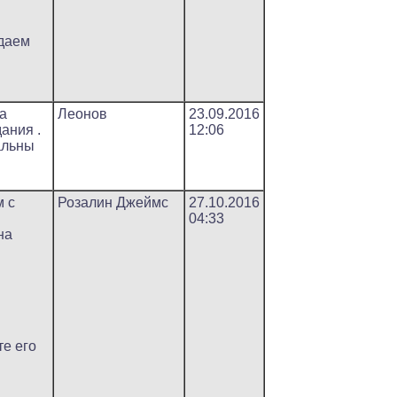
даем
а
Леонов
23.09.2016
ания .
12:06
альны
 с
Розалин Джеймс
27.10.2016
04:33
на
е его