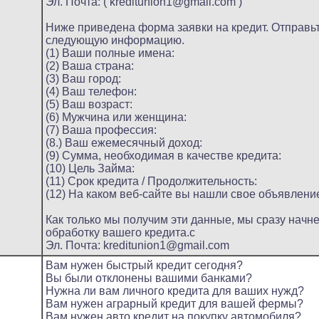
Эл. Почта: ( kreditunion1@gmail.com )
Ниже приведена форма заявки на кредит. Отправь
следующую информацию.
(1) Ваши полные имена:
(2) Ваша страна:
(3) Ваш город:
(4) Ваш телефон:
(5) Ваш возраст:
(6) Мужчина или женщина:
(7) Ваша профессия:
(8.) Ваш ежемесячный доход:
(9) Сумма, необходимая в качестве кредита:
(10) Цель Займа:
(11) Срок кредита / Продолжительность:
(12) На каком веб-сайте вы нашли свое объявлени
Как только мы получим эти данные, мы сразу начн
обработку вашего кредита.c
Эл. Почта: kreditunion1@gmail.com
Вам нужен быстрый кредит сегодня?
Вы были отклонены вашими банками?
Нужна ли вам личного кредита для ваших нужд?
Вам нужен аграрный кредит для вашей фермы?
Вам нужен авто кредит на покупку автомобиля?