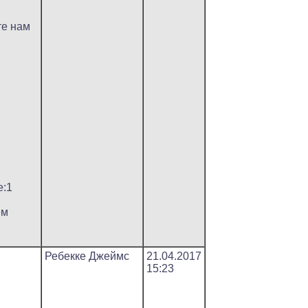
те нам
е:1
ем
Ребекке Джеймс
21.04.2017
15:23