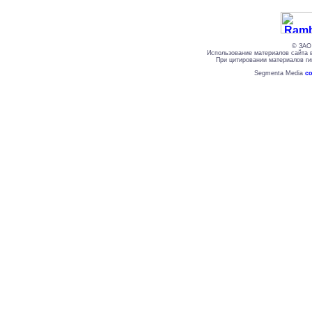
© ЗАО 
Использование материалов сайта 
При цитировании материалов ги
Segmenta Media
со