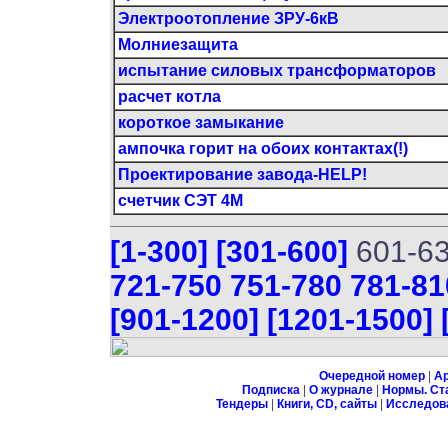
Электроотопление ЗРУ-6кВ
Молниезащита
испытание силовых трансформаторов
расчет котла
короткое замыкание
ампочка горит на обоих контактах(!)
Проектирование завода-HELP!
счетчик СЭТ 4М
[1-300]
[301-600]
601-6
721-750
751-780
781-81
[901-1200]
[1201-1500]
Очередной номер
|
А
Подписка
|
О журнале
|
Нормы. Ст
Тендеры
|
Книги, CD, сайты
|
Исследов