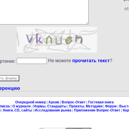
об
Не можете
прочитать текст
?
ртинке:
ференцию
Очередной номер
|
Архив
|
Вопрос-Ответ
|
Гостевая книга
писка
|
О журнале
|
Нормы. Стандарты
|
Проекты. Методики
|
Форум
|
Выст
ы
|
Книги, CD, сайты
|
Исследования рынка
|
Приложение Вопрос-Ответ
|
Кар