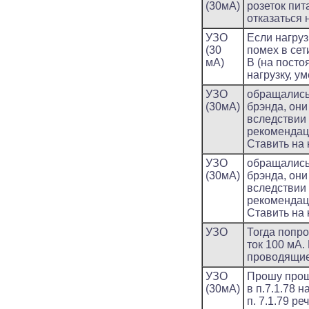
(30мА)
розеток пит
отказаться 
УЗО
Если нагруз
(30
помех в сет
мА)
В (на посто
нагрузку, у
УЗО
обращались
(30мА)
брэнда, они
вследствии
рекомендац
Ставить на 
УЗО
обращались
(30мА)
брэнда, они
вследствии
рекомендац
Ставить на 
УЗО
Тогда попро
ток 100 мА.
проводящи
УЗО
Прошу проще
(30мА)
в п.7.1.78 
п. 7.1.79 р