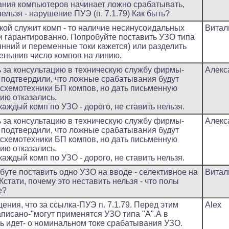
ания компьютеров начинает ложно срабатывать,
нельзя - нарушение ПУЭ (п. 7.1.79) Как быть?
кой служит комп - то наличие несинусоидальных
Витал
и гарантированно. Попробуйте поставить УЗО типа
янний и переменные токи кажется) или разделить
меньшив число компов на линию.
 за консультацию в техническую службу фирмы-
Алекс
 подтвердили, что ложные срабатывания будут
 схемотехники БП компов, но дать письменную
ию отказались.
каждый комп по УЗО - дорого, не ставить нельзя.
 за консультацию в техническую службу фирмы-
Алекс
 подтвердили, что ложные срабатывания будут
 схемотехники БП компов, но дать письменную
ию отказались.
каждый комп по УЗО - дорого, не ставить нельзя.
буте поставить одно УЗО на вводе - селективное на
Витал
 Кстати, почему это неставить нельзя - что полы
е?
ния, что за ссылка-ПУЭ п. 7.1.79. Перед этим
Alex
написано-"могут применятся УЗО типа "А".А в
ечь идет- о номинальном токе срабатывания УЗО.