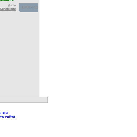
Дать
B2BContext
ъявление
авки
та сайта