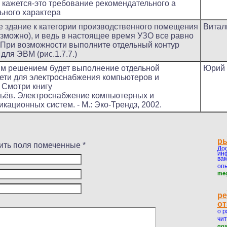
е кажется-это требование рекомендательного а
ьного характера
е здание к категории производственного помещения
Витал
озможно), и ведь в настоящее время УЗО все равно
 При возможности выполните отдельный контур
для ЭВМ (рис.1.7.7.)
м решением будет выполнение отдельной
Юрий
ети для электроснабжения компьютеров и
 Смотри книгу
бьёв. Электроснабжение компьютерных и
кационных систем. - М.: Эко-Трендз, 2002.
ры
ить поля помеченные *
До
ин
вам
опы
meg
р
о
о р
чит
gos