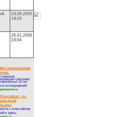
ий
23.08.2005
19:33
26.01.2006
19:04
Исследование
нка.
стоверная
формация сэкономит
 миллионы! 10 лет
та исследований!
aresearch.ru
Goszakaz. ru:
еальные
тзывы
аботе с этим сайтом
айте здесь.
zakaz.ru