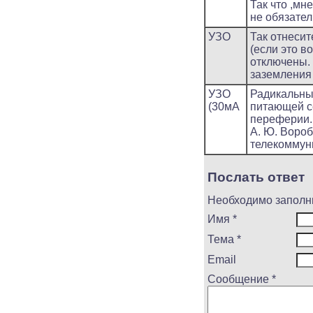
Так что ,мн
не обязател
УЗО
Так отнесит
(если это в
отключены.
заземления 
УЗО
Радикальны
(30мА
питающей с
переферии.
А. Ю. Воро
телекоммуни
Послать ответ
Необходимо заполн
Имя *
Тема *
Email
Сообщение *