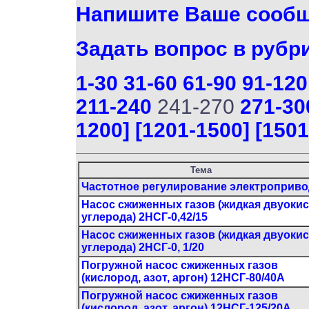
Напишите Ваше сооб
Задать вопрос в рубр
1-30
31-60
61-90
91-120
211-240
241-270
271-30
1200]
[1201-1500]
[1501
Тема
Частотное регулирование электроприво
Насос сжиженных газов (жидкая двуоки
углерода) 2НСГ-0,42/15
Насос сжиженных газов (жидкая двуоки
углерода) 2НСГ-0, 1/20
Погружной насос сжиженных газов
(кислород, азот, аргон) 12НСГ-80/40А
Погружной насос сжиженных газов
(кислород, азот, аргон) 12НСГ-125/20А