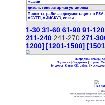
машин
дизель-генераторная установка
Проекты, рабочая документация по РЗА,
АСУТП, АИИСКУЭ, связи
1-30
31-60
61-90
91-120
211-240
241-270
271-30
1200]
[1201-1500]
[1501
Очередной номер
|
А
Подписка
|
О журнале
|
Нормы. Ст
Тендеры
|
Книги, CD, сайты
|
Исследов
© ЗАО 
Использование материалов сайта 
При цитировании материалов ги
Segmenta Media
со